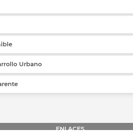
ible
arrollo Urbano
arente
ENLACES