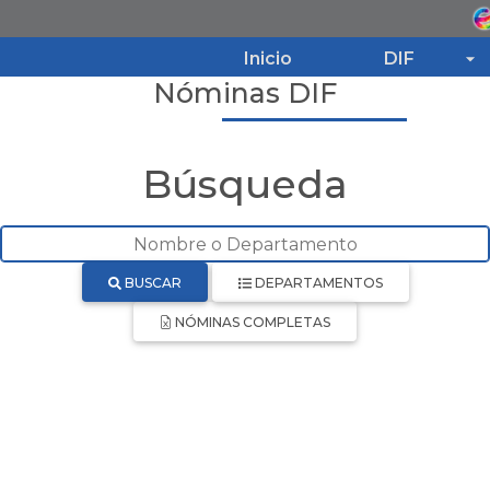
Inicio
DIF
Nóminas DIF
Inicio
Búsqueda
DIF
Programas
BUSCAR
DEPARTAMENTOS
NÓMINAS COMPLETAS
Noticias
Transparencia