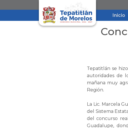
Inicio
Conc
Tepatitlán se hiz
autoridades de l
mañana muy agrad
Región.
La Lic. Marcela 
del Sistema Estata
del concurso rea
Guadalupe, dond