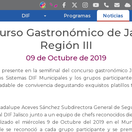
DIF
Programas
Noticias
urso Gastronómico de Ja
Inicio
Región III
DIF
09 de Octubre de 2019
o presente en la semifinal del concurso gastronómico 
Programas
os Sistemas DIF Municipales y los grupos participante
able de convivencia degustando exquisitos platillos t
Noticias
Guadalupe Aceves Sánchez Subdirectora General de Segu
Transparencia
l DIF Jalisco junto a un equipo de chefs reconocidos die
lizado el miércoles 9 de Octubre del 2019 en el Muni
e se reconoció a cada grupo participante y se prem