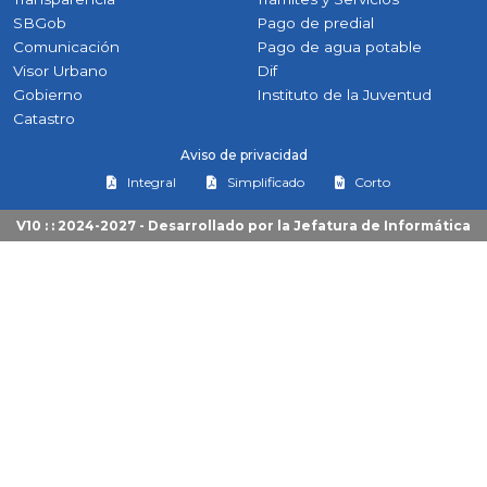
SBGob
Pago de predial
Comunicación
Pago de agua potable
Visor Urbano
Dif
Gobierno
Instituto de la Juventud
Catastro
Aviso de privacidad
Integral
Simplificado
Corto
V10 : : 2024-2027 - Desarrollado por la
Jefatura de Informática