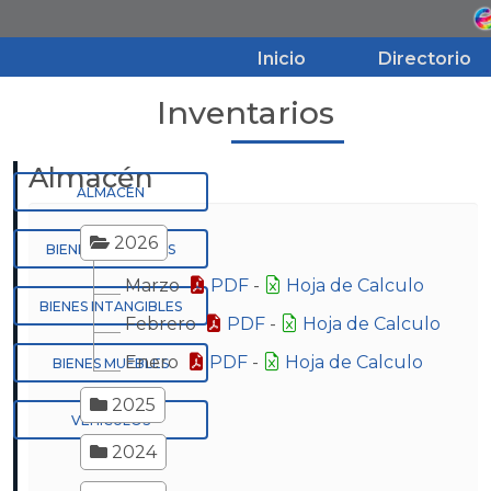
Inicio
Directorio
Inventarios
Inicio
Almacén
Directorio
ALMACÉN
2026
BIENES INMUEBLES
Aviso de Privacidad
Marzo
PDF
-
Hoja de Calculo
BIENES INTANGIBLES
Febrero
PDF
-
Hoja de Calculo
Transparencia
Enero
PDF
-
Hoja de Calculo
BIENES MUEBLES
2025
VEHÍCULOS
2024