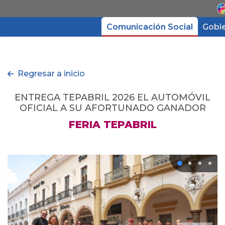
Comunicación Social
Gobi
Gobierno
Regresar a inicio
Directorio
ENTREGA TEPABRIL 2026 EL AUTOMÓVIL
OFICIAL A SU AFORTUNADO GANADOR
Trámites y Servicios
FERIA TEPABRIL
Transparencia
Micrositios