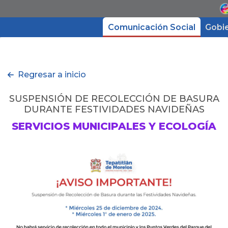
Comunicación Social
Gobi
Gobierno
Regresar a inicio
Directorio
SUSPENSIÓN DE RECOLECCIÓN DE BASURA
DURANTE FESTIVIDADES NAVIDEÑAS
Trámites y Servicios
SERVICIOS MUNICIPALES Y ECOLOGÍA
Transparencia
Micrositios